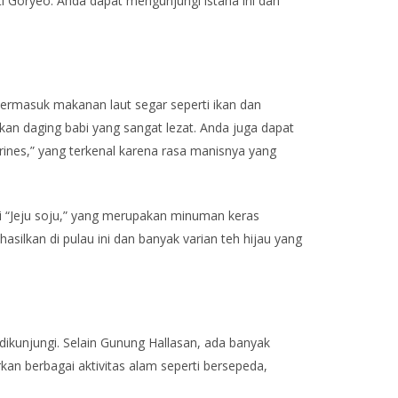
 Goryeo. Anda dapat mengunjungi istana ini dan
i termasuk makanan laut segar seperti ikan dan
kan daging babi yang sangat lezat. Anda juga dapat
erines,” yang terkenal karena rasa manisnya yang
rti “Jeju soju,” yang merupakan minuman keras
asilkan di pulau ini dan banyak varian teh hijau yang
dikunjungi. Selain Gunung Hallasan, ada banyak
n berbagai aktivitas alam seperti bersepeda,