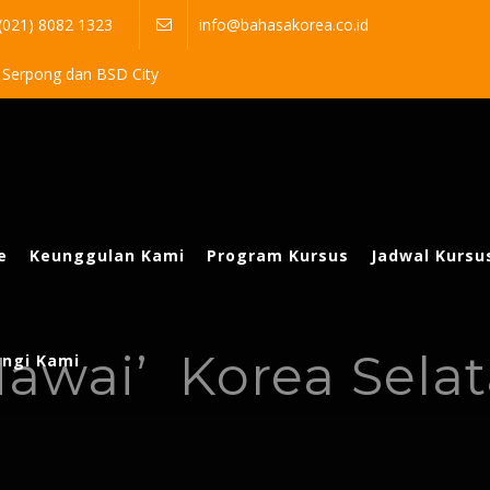
 (021) 8082 1323
info@bahasakorea.co.id
a Serpong dan BSD City
e
Keunggulan Kami
Program Kursus
Jadwal Kursu
Hawai’ Korea Selat
ngi Kami