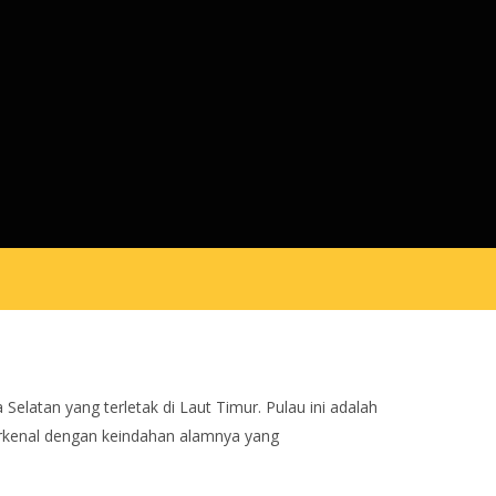
Selatan yang terletak di Laut Timur. Pulau ini adalah
terkenal dengan keindahan alamnya yang