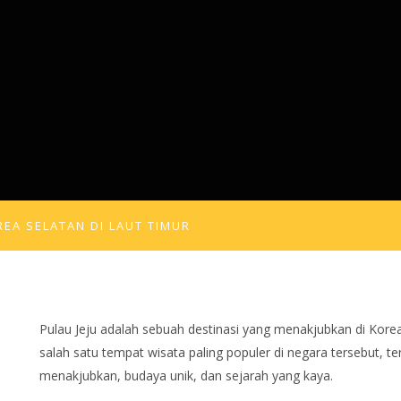
REA SELATAN DI LAUT TIMUR
Pulau Jeju adalah sebuah destinasi yang menakjubkan di Korea 
salah satu tempat wisata paling populer di negara tersebut, 
menakjubkan, budaya unik, dan sejarah yang kaya.