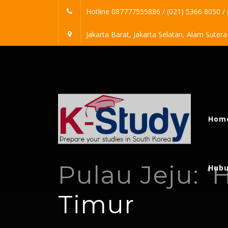
Skip
Hotline 087777555886 / (021) 5366 8050 /
to
content
Jakarta Barat, Jakarta Selatan, Alam Suter
Bahasa Korea
Hom
Pulau Jeju: ‘
Hubu
Sekolah bahasa Korea
Timur