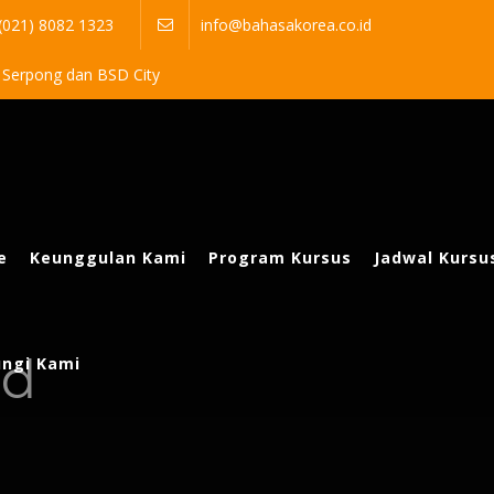
 (021) 8082 1323
info@bahasakorea.co.id
a Serpong dan BSD City
e
Keunggulan Kami
Program Kursus
Jadwal Kursu
ed
ngi Kami