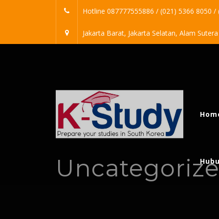
Skip
Hotline 087777555886 / (021) 5366 8050 /
to
content
Jakarta Barat, Jakarta Selatan, Alam Suter
Bahasa Korea
Hom
Uncategoriz
Hubu
Sekolah bahasa Korea