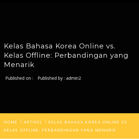
Kelas Bahasa Korea Online vs.
Kelas Offline: Perbandingan yang
Menarik
Published on :
Published by :
admin2
HOME
ARTIKEL
KELAS BAHASA KOREA ONLINE VS.
KELAS OFFLINE: PERBANDINGAN YANG MENARIK